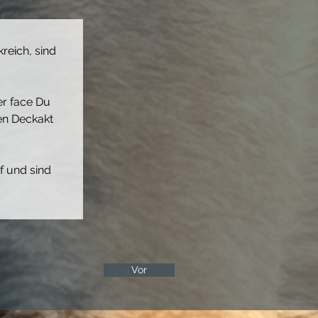
reich, sind 
r face Du 
en Deckakt 
 und sind 
Vor