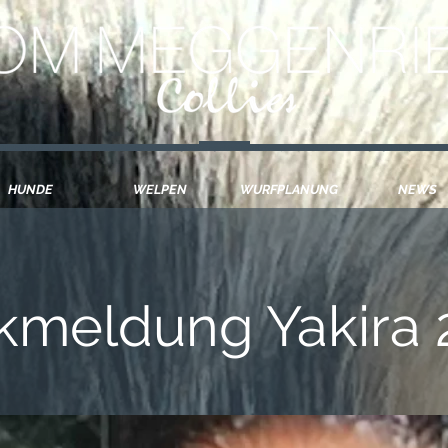
Lassie Collie Welpen
iz dark sable tricolour blue merle Collie Welpen Collie Züchter Schwaben Allgäu Memmingen Mindelheim Hundewelpen Bayern Österreich München Augsburg Ulm Langhaar Collie Wel
HUNDE
WELPEN
WURFPLANUNG
NEWS
kmeldung Yakira 