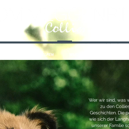
Lassie Collie Welpen
iz dark sable tricolour blue merle Collie Welpen Collie Züchter Schwaben Allgäu Memmingen Mindelheim Hundewelpen Bayern Österreich München Augsburg Ulm Langhaar Collie Wel
HUNDE
WELPEN
WURFPLANUNG
NEWS
Wer wir sind, was 
zu den Collie
Geschichten. Die p
wie sich der Langha
unserer Familie sc