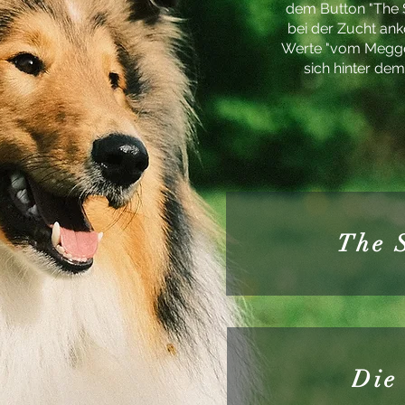
dem Button "The St
bei der Zucht an
Werte "vom Meggen
sich hinter dem
The S
Die