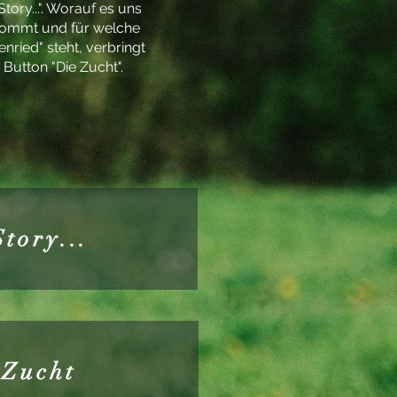
ory...". Worauf es uns
kommt und für welche
ried" steht, verbringt
 Button "Die Zucht".
tory...
 Zucht