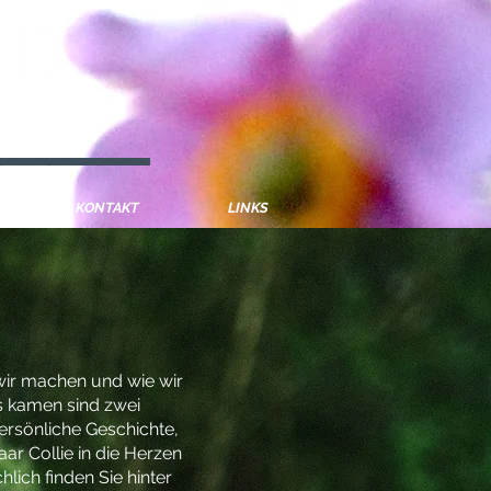
pen Österreich Bayern Mindelheim Lassie Collie Welpen
KONTAKT
LINKS
wir machen und wie wir
s kamen sind zwei
ersönliche Geschichte,
ar Collie in die Herzen
hlich finden Sie hinter